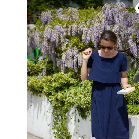
Un verre en terra
La Dolce Vita : 
Rome – 2026
Célébrations hive
2025
Automne/Hiver 
Direction le Sud
Capsule Bleue de
2025
Collection Céléb
2024