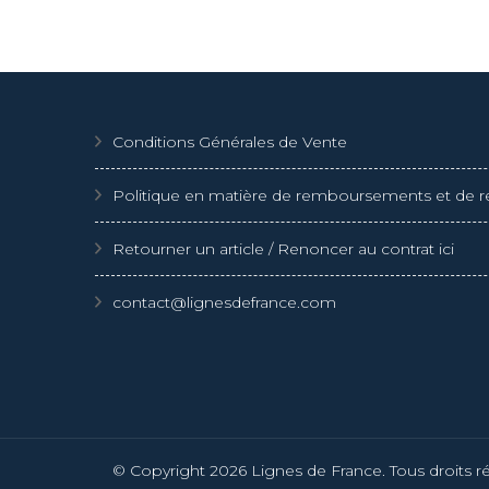
a
a
plusieurs
plusie
variations.
variat
Les
Les
Conditions Générales de Vente
options
optio
peuvent
peuve
Politique en matière de remboursements et de r
être
être
choisies
choisi
Retourner un article / Renoncer au contrat ici
sur
sur
la
la
contact@lignesdefrance.com
page
page
du
du
produit
produ
© Copyright 2026
Lignes de France
. Tous droits r