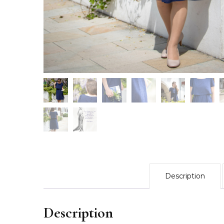
Reflets d’Automn
Un Eté au Châtea
L’Eveil du Print
L’Appel de l’Aut
2023
Le Bouquet – 20
Douceur Printani
Célébrations – 2
Description
Automne-Hiver 
Description