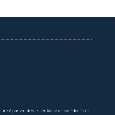
s
s.
l
ropulsé par
WordPress
.
Politique de confidentialité