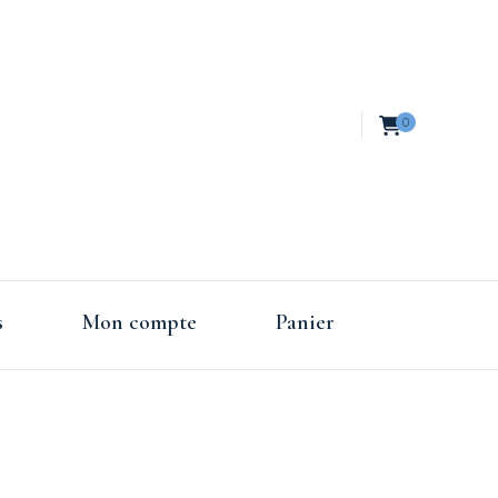
0
es de
s
Mon compte
Panier
nce