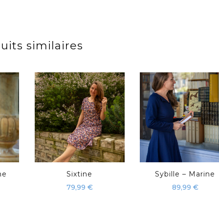
uits similaires
ne
Sixtine
Sybille – Marine
79,99
€
89,99
€
Ce
Ce
it
produit
produit