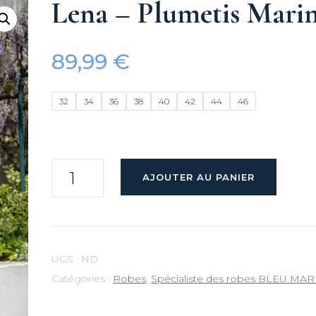
Lena – Plumetis Mari
sse – 2026
Madd’in
89,99
€
rnales –
32
34
36
38
40
42
44
46
2025
quantité
AJOUTER AU PANIER
 – 2025
de
Lena
 Janvier –
-
Plumetis
UGS :
ND
Marine
rations
Catégories :
Robes
,
Spécialiste des robes BLEU MA