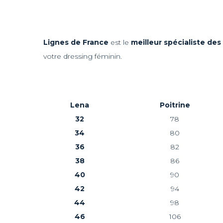
Lignes de France
est le
meilleur spécialiste de
votre dressing féminin.
Lena
Poitrine
32
78
34
80
36
82
38
86
40
90
42
94
44
98
46
106