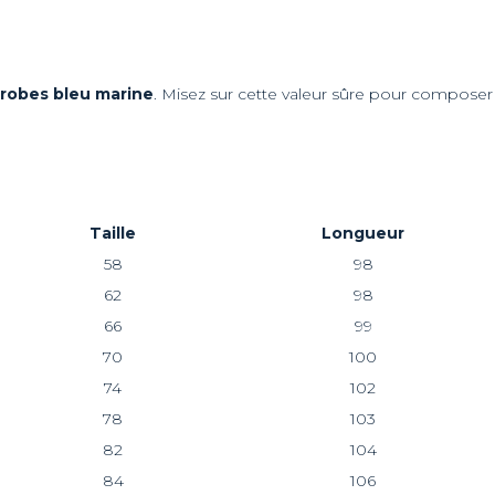
s robes bleu marine
. Misez sur cette valeur sûre pour composer
Taille
Longueur
58
98
62
98
66
99
70
100
74
102
78
103
82
104
84
106