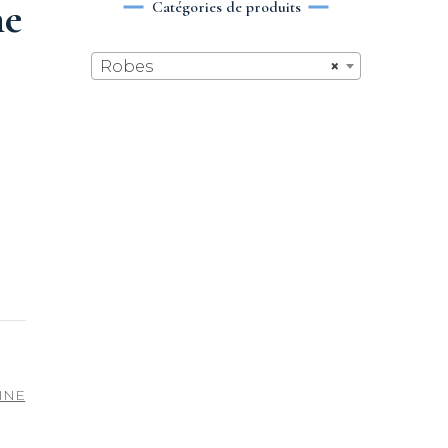
ne
Catégories de produits
Robes
×
RINE