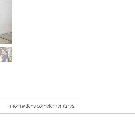
e – 2024
u – 2024
emps – 2024
omne –
23
ère – 2023
022
Informations complémentaires
2022