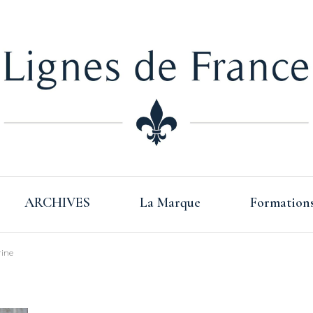
Lign
ARCHIVES
La Marque
Formation
Fra
rine
s Basque –