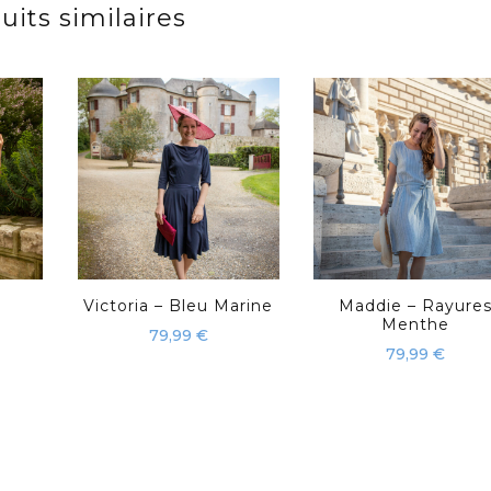
uits similaires
Victoria – Bleu Marine
Maddie – Rayure
Menthe
79,99
€
79,99
€
Ce
Ce
it
produit
produit
a
a
urs
plusieurs
plusieur