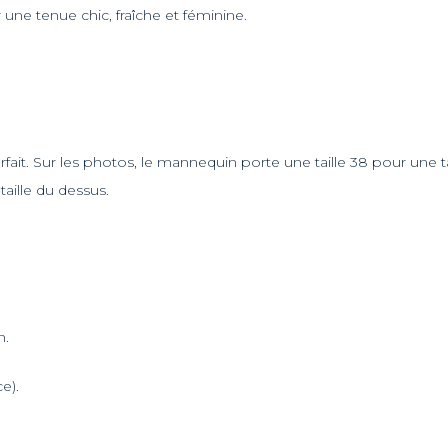
r une tenue chic, fraîche et féminine.
fait. Sur les photos, le mannequin porte une taille 38 pour une ta
taille du dessus.
n.
e).