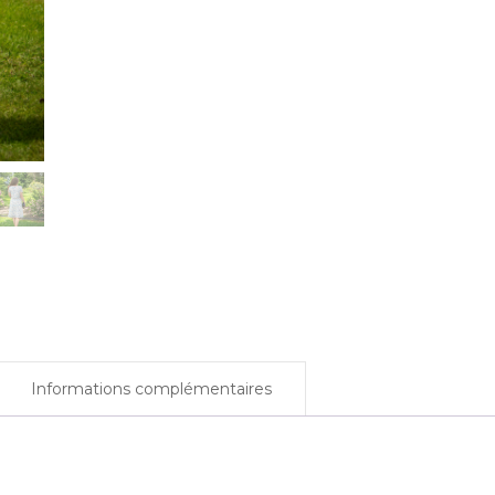
e – 2024
u – 2024
emps – 2024
omne –
23
ère – 2023
022
Informations complémentaires
2022