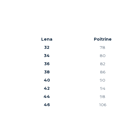
Lena
Poitrine
32
78
34
80
36
82
38
86
40
90
42
94
44
98
46
106