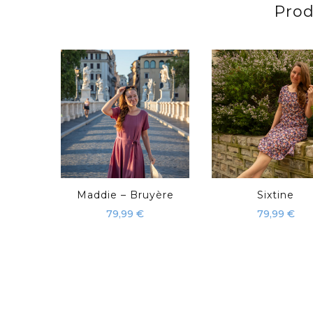
Prod
Maddie – Bruyère
Sixtine
79,99
€
79,99
€
Ce
Ce
produit
produ
a
a
plusieurs
plusie