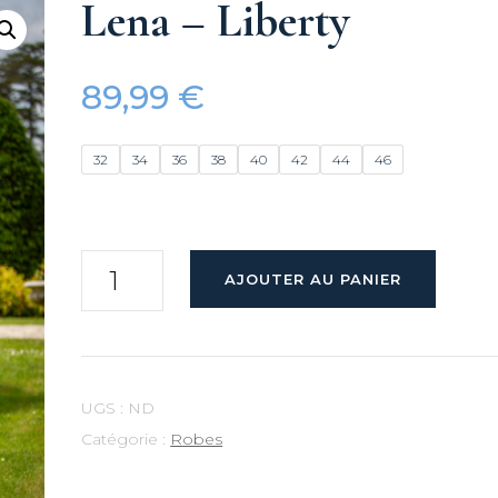
Lena – Liberty
sse – 2026
Madd’in
89,99
€
rnales –
32
34
36
38
40
42
44
46
2025
quantité
AJOUTER AU PANIER
 – 2025
de
Lena
 Janvier –
-
Liberty
UGS :
ND
rations
Catégorie :
Robes