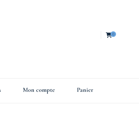
0
es de
s
Mon compte
Panier
nce