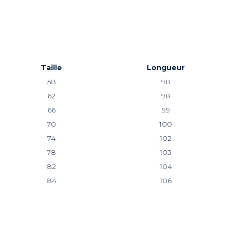
Taille
Longueur
58
98
62
98
66
99
70
100
74
102
78
103
82
104
84
106