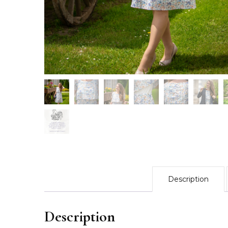
Reflets d’Automn
Un Eté au Châtea
L’Eveil du Print
L’Appel de l’Aut
2023
Le Bouquet – 20
Douceur Printani
Célébrations – 2
Description
Automne-Hiver 
Description