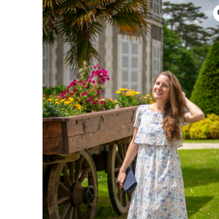
Un verre en terra
La Dolce Vita : 
Rome – 2026
Célébrations hive
2025
Automne/Hiver 
Direction le Sud
Capsule Bleue de
2025
Collection Céléb
2024