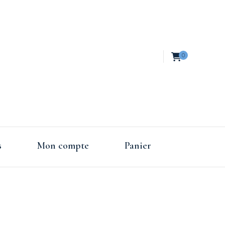
0
es de
s
Mon compte
Panier
nce