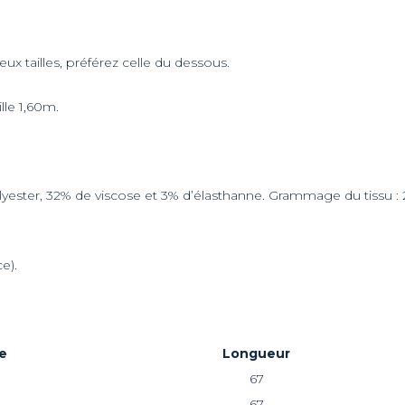
eux tailles, préférez celle du dessous.
lle 1,60m.
ester, 32% de viscose et 3% d’élasthanne. Grammage du tissu : 
e).
le
Longueur
67
67