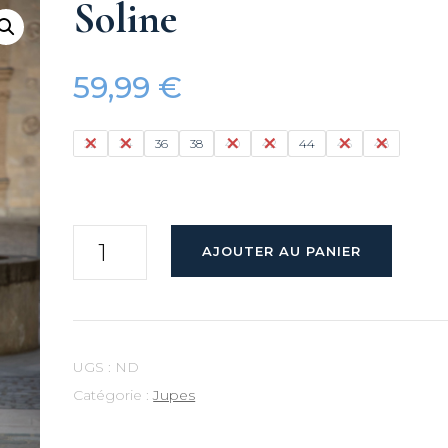
Soline
sse – 2026
Madd’in
59,99
€
rnales –
32
34
36
38
40
42
44
46
48
2025
quantité
AJOUTER AU PANIER
 – 2025
de
Soline
 Janvier –
UGS :
ND
rations
Catégorie :
Jupes