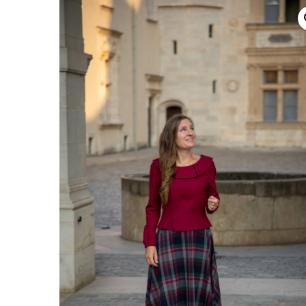
Un verre en terra
La Dolce Vita : 
Rome – 2026
Célébrations hive
2025
Automne/Hiver 
Direction le Sud
Capsule Bleue de
2025
Collection Céléb
2024