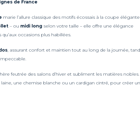
Lignes de France
e
marie l’allure classique des motifs écossais à la coupe élégante
llet
– ou
midi long
selon votre taille – elle offre une élégance
s qu’aux occasions plus habillées.
 dos
, assurant confort et maintien tout au long de la journée, tand
 impeccable.
hère feutrée des salons d’hiver et subliment les matières nobles.
n laine, une chemise blanche ou un cardigan cintré, pour créer u