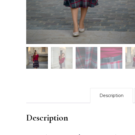
Reflets d’Automn
Un Eté au Châtea
L’Eveil du Print
L’Appel de l’Aut
2023
Le Bouquet – 20
Douceur Printani
Description
Célébrations – 2
Description
Automne-Hiver 