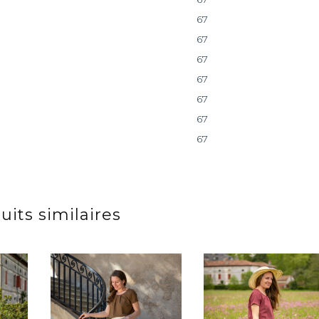
67
67
67
67
67
67
67
uits similaires