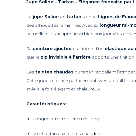
Jupe Soline – Tartan – Élégance française par 
La
jupe Soline
en
tartan
signée
Lignes de Franc
des silhouettes féminines. Avec sa
longueur mi-mo
naturelle qui s’adapte aussi bien aux journées active
Sa
ceinture ajustée
est dotée d’un
élastique au
que le
zip invisible à l’arrière
apporte une finition
Les
teintes chaudes
du tartan rappellent l’atmosp
Cette jupe se marie parfaitement avec un pull fin e
style à la fois élégant et chaleureux.
Caractéristiques
:
Longueur mi-mollet / midi long
Motif tartan aux teintes chaudes