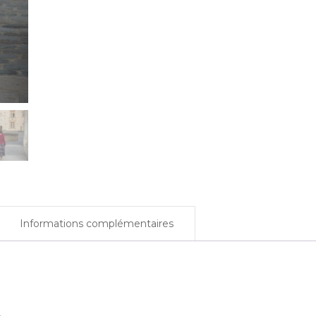
e – 2024
u – 2024
emps – 2024
omne –
23
ère – 2023
Informations complémentaires
022
2022