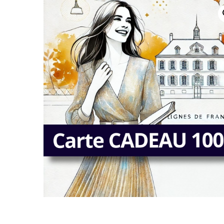
Un verre en terra
La Dolce Vita : 
Rome – 2026
Célébrations hive
2025
Automne/Hiver 
Direction le Sud
Capsule Bleue de
2025
Collection Céléb
2024