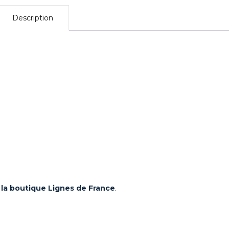
e – 2024
Description
u – 2024
emps – 2024
omne –
23
ère – 2023
022
 la boutique Lignes de France
.
2022