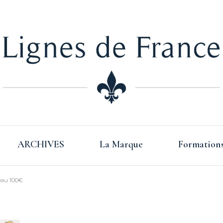
Lign
ARCHIVES
La Marque
Formation
Fra
eau 100€
s Basque –