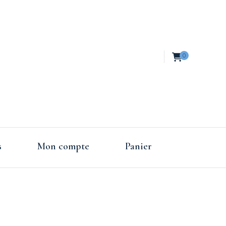
0
es de
s
Mon compte
Panier
nce