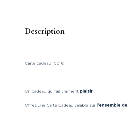
Reflets d’Automn
Un Eté au Châtea
Description
L’Eveil du Print
L’Appel de l’Aut
2023
Carte cadeau 100 €
Le Bouquet – 20
Douceur Printani
Un cadeau qui fait vraiment
plaisir
!
Célébrations – 2
Offrez une Carte Cadeau valable sur
l’ensemble de
Automne-Hiver 