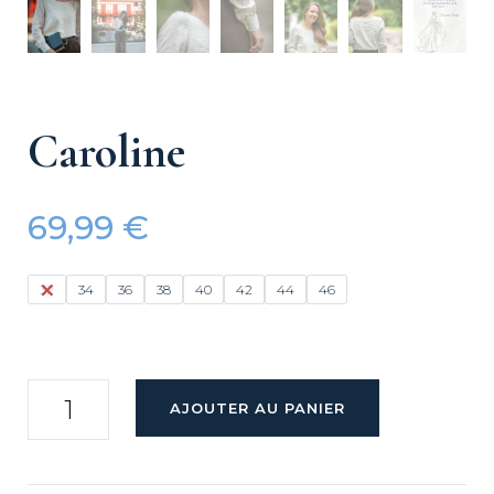
Caroline
69,99
€
32
34
36
38
40
42
44
46
quantité
AJOUTER AU PANIER
de
Caroline