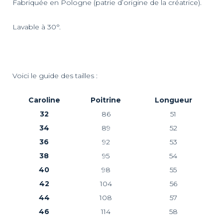
Fabriquée en Pologne (patrie d’origine de la créatrice).
Lavable à 30°.
Voici le guide des tailles :
Caroline
Poitrine
Longueur
32
86
51
34
89
52
36
92
53
38
95
54
40
98
55
42
104
56
44
108
57
46
114
58