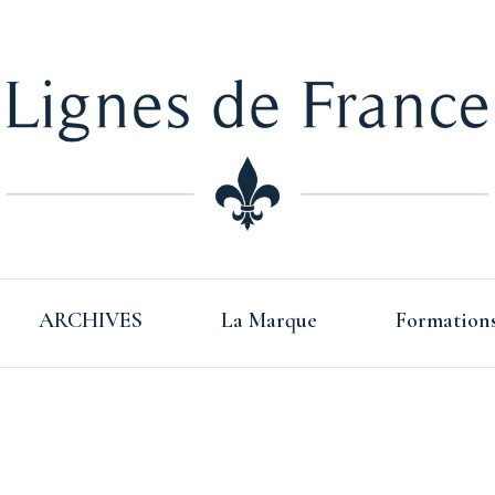
Lign
ARCHIVES
La Marque
Formation
Fra
s Basque –