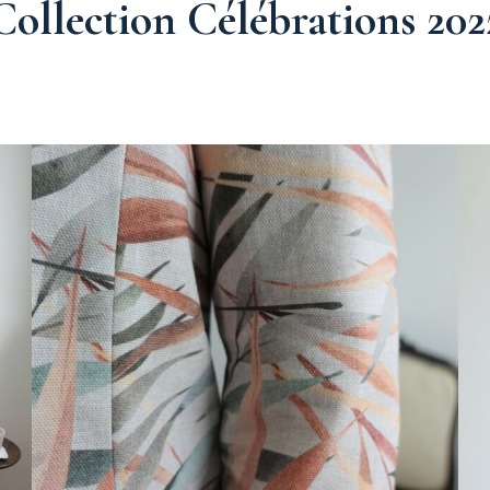
Collection Célébrations 202
sse – 2026
Madd’in
rnales –
2025
 – 2025
 Janvier –
rations