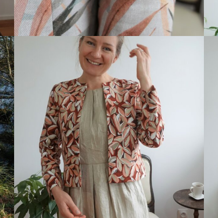
e – 2024
u – 2024
emps – 2024
omne –
23
ère – 2023
022
2022