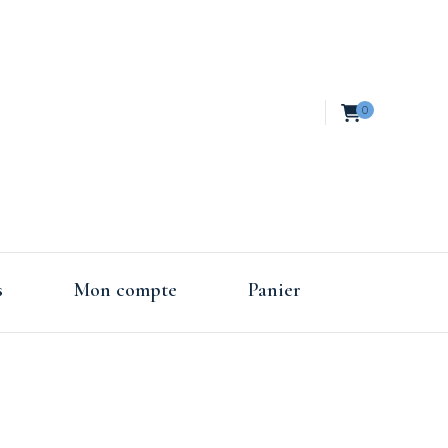
0
es de
s
Mon compte
Panier
nce