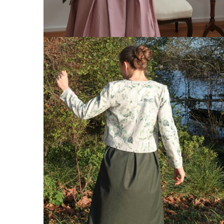
Reflets d’Automn
Un Eté au Châtea
L’Eveil du Print
L’Appel de l’Aut
2023
Le Bouquet – 20
Douceur Printani
Célébrations – 2
Automne-Hiver 