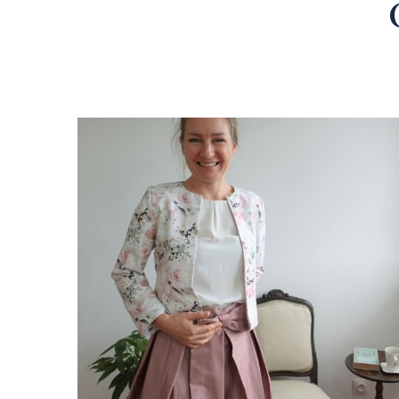
Un verre en terra
La Dolce Vita : 
Rome – 2026
Célébrations hive
2025
Automne/Hiver 
Direction le Sud
Capsule Bleue de
2025
Collection Céléb
2024